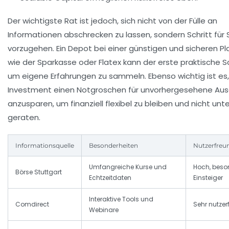
Der wichtigste Rat ist jedoch, sich nicht von der Fülle an
Informationen abschrecken zu lassen, sondern Schritt für S
vorzugehen. Ein Depot bei einer günstigen und sicheren P
wie der Sparkasse oder Flatex kann der erste praktische Sch
um eigene Erfahrungen zu sammeln. Ebenso wichtig ist es
Investment einen Notgroschen für unvorhergesehene Au
anzusparen, um finanziell flexibel zu bleiben und nicht unte
geraten.
Informationsquelle
Besonderheiten
Nutzerfreun
Umfangreiche Kurse und
Hoch, beso
Börse Stuttgart
Echtzeitdaten
Einsteiger
Interaktive Tools und
Comdirect
Sehr nutzer
Webinare