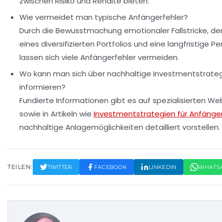
zwischen Risiko und Rendite bieten.
Wie vermeidet man typische Anfängerfehler?
Durch die Bewusstmachung emotionaler Fallstricke, d
eines diversifizierten Portfolios und eine langfristige P
lassen sich viele Anfängerfehler vermeiden.
Wo kann man sich über nachhaltige Investmentstrate
informieren?
Fundierte Informationen gibt es auf spezialisierten We
sowie in Artikeln wie
Investmentstrategien für Anfänge
nachhaltige Anlagemöglichkeiten detailliert vorstellen.
TEILEN:
TWITTER
FACEBOOK
LINKEDIN
WHATS