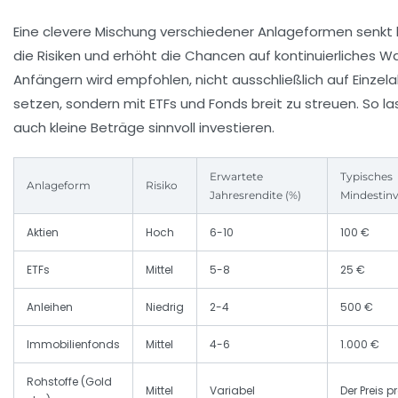
Eine clevere Mischung verschiedener Anlageformen senkt l
die Risiken und erhöht die Chancen auf kontinuierliches 
Anfängern wird empfohlen, nicht ausschließlich auf Einzela
setzen, sondern mit ETFs und Fonds breit zu streuen. So la
auch kleine Beträge sinnvoll investieren.
Erwartete
Typisches
Anlageform
Risiko
Jahresrendite (%)
Mindestin
Aktien
Hoch
6-10
100 €
ETFs
Mittel
5-8
25 €
Anleihen
Niedrig
2-4
500 €
Immobilienfonds
Mittel
4-6
1.000 €
Rohstoffe (Gold
Mittel
Variabel
Der Preis p