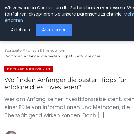
Wir verwenden Cookies, um Ihr Surferlebnis zu verbessern. We
GETOESE IN MOESE
fortfahren, akzeptieren Sie unsere Datenschutzrichtlinie.
Meh
erfahren
Ablehnen
Akzeptieren
Startseite
Finanzen & Immobilien
Wo finden Anfänger die besten Tipps für erfolgreiches…
FINANZEN & IMMOBILIEN
Wo finden Anfänger die besten Tipps für
erfolgreiches Investieren?
Wer am Anfang seiner Investitionsreise steht, steh
einer Fülle von Informationen und Methoden, die
überwältigend wirken können. Doch […]