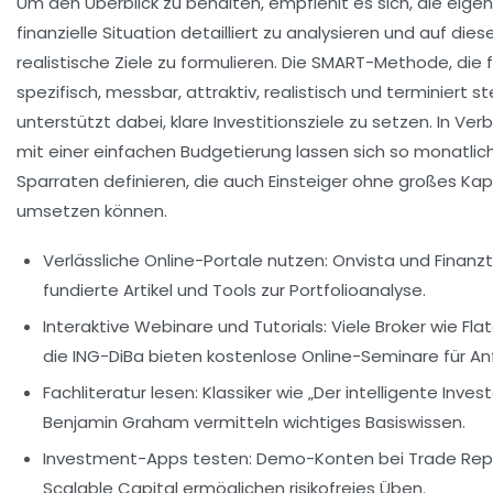
Um den Überblick zu behalten, empfiehlt es sich, die eige
finanzielle Situation detailliert zu analysieren und auf dies
realistische Ziele zu formulieren. Die SMART-Methode, die f
spezifisch, messbar, attraktiv, realistisch und terminiert st
unterstützt dabei, klare Investitionsziele zu setzen. In Ver
mit einer einfachen Budgetierung lassen sich so monatlic
Sparraten definieren, die auch Einsteiger ohne großes Kap
umsetzen können.
Verlässliche Online-Portale nutzen:
Onvista und Finanzt
fundierte Artikel und Tools zur Portfolioanalyse.
Interaktive Webinare und Tutorials:
Viele Broker wie Fla
die ING-DiBa bieten kostenlose Online-Seminare für An
Fachliteratur lesen:
Klassiker wie „Der intelligente Inves
Benjamin Graham vermitteln wichtiges Basiswissen.
Investment-Apps testen:
Demo-Konten bei Trade Repu
Scalable Capital ermöglichen risikofreies Üben.