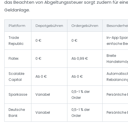
das Beachten von Abgeltungssteuer sorgt zudem für eine 
Geldanlage.
Plattform
Depotgebühren
Ordergebühren
Besonderhe
Trade
In-App Spar
0 €
0 €
Republic
einfache B
Breite
Flatex
0 €
Ab 0,99 €
Handelsmög
Scalable
Automatisc
Ab 0 €
Ab 0 €
Capital
Rebalancin
0,5-1 % der
Sparkasse
Variabel
Persönliche
Order
Deutsche
0,5-1 % der
Variabel
Persönliche
Bank
Order