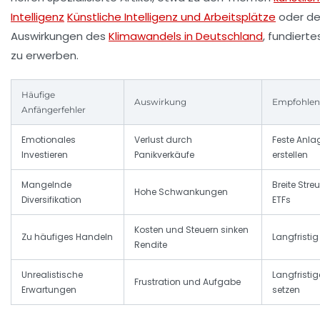
Intelligenz
Künstliche Intelligenz und Arbeitsplätze
oder d
Auswirkungen des
Klimawandels in Deutschland
, fundiert
zu erwerben.
Häufige
Auswirkung
Empfohlen
Anfängerfehler
Emotionales
Verlust durch
Feste Anla
Investieren
Panikverkäufe
erstellen
Mangelnde
Breite Stre
Hohe Schwankungen
Diversifikation
ETFs
Kosten und Steuern sinken
Zu häufiges Handeln
Langfristig
Rendite
Unrealistische
Langfristig
Frustration und Aufgabe
Erwartungen
setzen