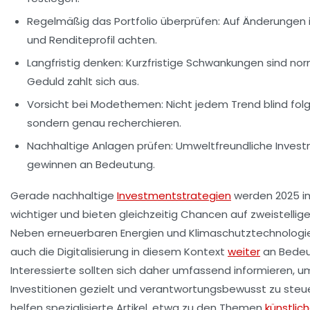
Regelmäßig das Portfolio überprüfen:
Auf Änderungen i
und Renditeprofil achten.
Langfristig denken:
Kurzfristige Schwankungen sind nor
Geduld zahlt sich aus.
Vorsicht bei Modethemen:
Nicht jedem Trend blind fol
sondern genau recherchieren.
Nachhaltige Anlagen prüfen:
Umweltfreundliche Inves
gewinnen an Bedeutung.
Gerade nachhaltige
Investmentstrategien
werden 2025 
wichtiger und bieten gleichzeitig Chancen auf zweistellig
Neben erneuerbaren Energien und Klimaschutztechnologi
auch die Digitalisierung in diesem Kontext
weiter
an Bedeu
Interessierte sollten sich daher umfassend informieren, um
Investitionen gezielt und verantwortungsbewusst zu steue
helfen spezialisierte Artikel, etwa zu den Themen
künstlic