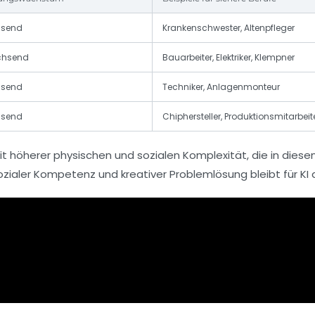
hsend
Krankenschwester, Altenpfleger
chsend
Bauarbeiter, Elektriker, Klempner
hsend
Techniker, Anlagenmonteur
hsend
Chiphersteller, Produktionsmitarbeit
it höherer physischen und sozialen Komplexität, die in dies
aler Kompetenz und kreativer Problemlösung bleibt für KI an