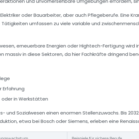
Interaktionen und unvorhersehbare Umgebungen erfordern, sin
Elektriker oder Bauarbeiter, aber auch Pflegeberufe. Eine 
se Tätigkeiten umfassen zu viele variable und zwischenmensc
wesen, erneuerbare Energien oder Hightech-Fertigung wird 
en massiv in diese Sektoren, da hier Fachkräfte dringend ben
flege
r Erfahrung
e oder in Werkstätten
s- und Sozialwesen einen enormen Stellenzuwachs. Bis 2032 wi
uktion, etwa bei Bosch oder Siemens, erleben eine Renaiss
gungswachstum
Beispiele für sichere Berufe