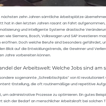
en nächsten zehn Jahren sämtliche Arbeitsplätze übernehme
itt hat in den letzten Jahren rasant an Fahrt aufgenommen,
matisierung und intelligente Systeme drastische Veränderu
en wie Siemens, Bosch, Volkswagen und SAP investieren massiv
eröffnen. Doch welche Berufe sind besonders gefährdet, und
den Blick auf die Entwicklungstrends, die Gewinner und Verlie
en Jahre vorbereiten können.
Wandel der Arbeitswelt: Welche Jobs sind am 
sondere sogenannte „Schreibtischjobs“ von KI revolutioniert
ntent-Erstellung, die oft routinemäßige und repetitive Aufg
, um administrative Prozesse zu optimieren. Ein gutes Beisp
 sich der Bedarf an menschlicher Arbeitskraft bei solchen T