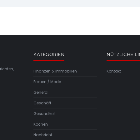
KATEGORIEN
NÜTZLICHE L
richten,
Finanzen & Immobilien
Kontakt
Frauen / Mode
General
Geschäft
Gesundheit
Kochen
Nachricht