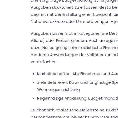
Eine sorgfältige Budgetplanung ist für junge
Ausgaben strukturiert zu erfassen, desto bes
beginnt mit der Erstellung einer Übersicht, 
Nebenverdienste oder Unterstützungen – jed
Ausgaben lassen sich in Kategorien wie Miet
Allianz) oder Freizeit gliedern. Auch unreg
dazu. Nur so gelingt eine realistische Einsch
moderne Anwendungen der Volksbanken oder
vereinfachen.
Klarheit schaffen:
Alle Einnahmen und Aus
Ziele definieren:
Kurz- und langfristige Spa
Wohnungseinrichtung
Regelmäßige Anpassung:
Budget monatlic
Es lohnt sich, realistische Meilensteine zu d
der mindestens drei bis sechs Monatsausgab