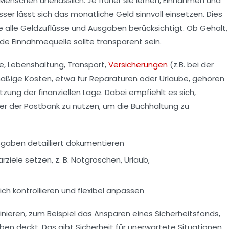
 Menschen unerlässlich. Je früher sie lernen, Einnahmen und
ser lässt sich das monatliche Geld sinnvoll einsetzen. Dies
die alle Geldzuflüsse und Ausgaben berücksichtigt. Ob Gehalt,
e Einnahmequelle sollte transparent sein.
e, Lebenshaltung, Transport,
Versicherungen
(z.B. bei der
elmäßige Kosten, etwa für Reparaturen oder Urlaube, gehören
ätzung der finanziellen Lage. Dabei empfiehlt es sich,
 der Postbank zu nutzen, um die Buchhaltung zu
gaben detailliert dokumentieren
rziele setzen, z. B. Notgroschen, Urlaub,
h kontrollieren und flexibel anpassen
efinieren, zum Beispiel das Ansparen eines Sicherheitsfonds,
en deckt. Das gibt Sicherheit für unerwartete Situationen