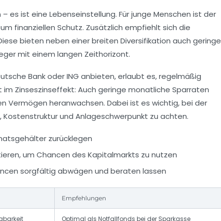
 – es ist eine Lebenseinstellung. Für junge Menschen ist der
um finanziellen Schutz. Zusätzlich empfiehlt sich die
Diese bieten neben einer breiten Diversifikation auch geringe
eger mit einem langen Zeithorizont.
Deutsche Bank oder ING anbieten, erlaubt es, regelmäßig
egt im Zinseszinseffekt: Auch geringe monatliche Sparraten
n Vermögen heranwachsen. Dabei ist es wichtig, bei der
, Kostenstruktur und Anlageschwerpunkt zu achten.
natsgehälter zurücklegen
ieren, um Chancen des Kapitalmarkts zu nutzen
ancen sorgfältig abwägen und beraten lassen
Empfehlungen
ügbarkeit
Optimal als Notfallfonds bei der Sparkasse