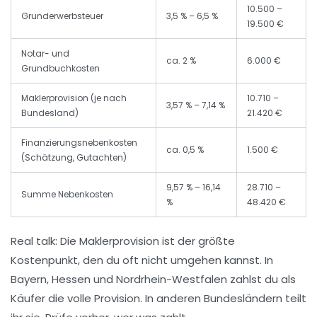
10.500 –
Grunderwerbsteuer
3,5 % – 6,5 %
19.500 €
Notar- und
ca. 2 %
6.000 €
Grundbuchkosten
Maklerprovision (je nach
10.710 –
3,57 % – 7,14 %
Bundesland)
21.420 €
Finanzierungsnebenkosten
ca. 0,5 %
1.500 €
(Schätzung, Gutachten)
9,57 % – 16,14
28.710 –
Summe Nebenkosten
%
48.420 €
Real talk: Die Maklerprovision ist der größte
Kostenpunkt, den du oft nicht umgehen kannst. In
Bayern, Hessen und Nordrhein-Westfalen zahlst du als
Käufer die volle Provision. In anderen Bundesländern teilt