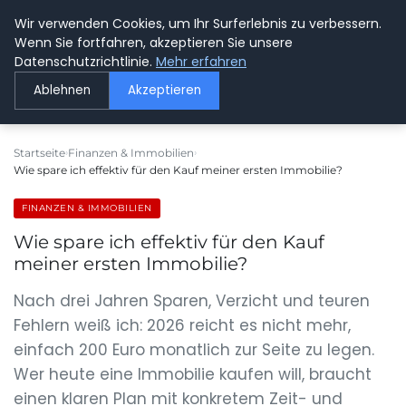
Wir verwenden Cookies, um Ihr Surferlebnis zu verbessern.
GETOESE IN MOESE
Wenn Sie fortfahren, akzeptieren Sie unsere
Datenschutzrichtlinie.
Mehr erfahren
Ablehnen
Akzeptieren
Startseite
Finanzen & Immobilien
Wie spare ich effektiv für den Kauf meiner ersten Immobilie?
FINANZEN & IMMOBILIEN
Wie spare ich effektiv für den Kauf
meiner ersten Immobilie?
Nach drei Jahren Sparen, Verzicht und teuren
Fehlern weiß ich: 2026 reicht es nicht mehr,
einfach 200 Euro monatlich zur Seite zu legen.
Wer heute eine Immobilie kaufen will, braucht
einen klaren Plan mit konkretem Zeit- und