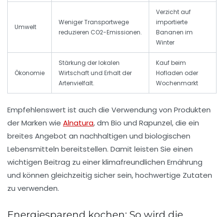
Verzicht auf
Weniger Transportwege
importierte
Umwelt
reduzieren CO2-Emissionen.
Bananen im
Winter
Stärkung der lokalen
Kauf beim
Ökonomie
Wirtschaft und Erhalt der
Hofladen oder
Artenvielfalt.
Wochenmarkt
Empfehlenswert ist auch die Verwendung von Produkten
der Marken wie
Alnatura
,
dm Bio
und
Rapunzel
, die ein
breites Angebot an nachhaltigen und biologischen
Lebensmitteln bereitstellen. Damit leisten Sie einen
wichtigen Beitrag zu einer klimafreundlichen Ernährung
und können gleichzeitig sicher sein, hochwertige Zutaten
zu verwenden.
Energiesparend kochen: So wird die