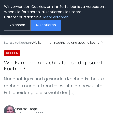
Wir verwenden Cookies, um Ihr Surferlebnis zu verbessern.
GETOESE IN MOESE
Wenn Sie fortfahren, akzeptieren Sie unsere
Datenschutzrichtlinie.
Mehr erfahren
Ablehnen
Akzeptieren
Startseite
Kochen
Wie kann man nachhaltig und gesund kochen?
KOCHEN
Wie kann man nachhaltig und gesund
kochen?
Nachhaltiges und gesundes Kochen ist heute
mehr als nur ein Trend – es ist eine bewusste
Entscheidung, die sowohl der […]
Andreas Lange