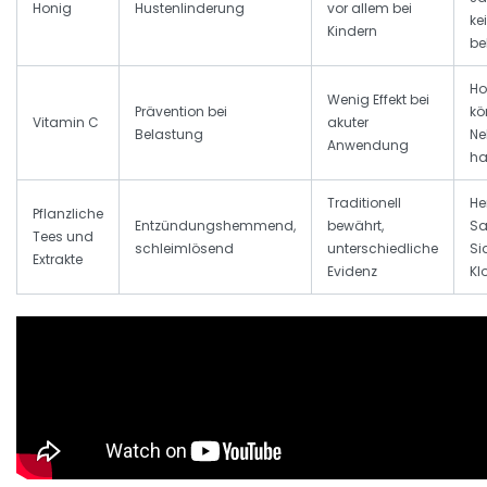
Honig
Hustenlinderung
vor allem bei
ke
Kindern
b
Ho
Wenig Effekt bei
Prävention bei
kö
Vitamin C
akuter
Belastung
Ne
Anwendung
ha
Traditionell
He
Pflanzliche
Entzündungshemmend,
bewährt,
Sa
Tees und
schleimlösend
unterschiedliche
Si
Extrakte
Evidenz
Kl