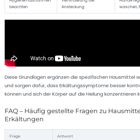
Hygienemaßnahmen
Verhinderung der
Hände reg
beachten
Ansteckung
waschen, 
Diese Grundlagen ergänzen die spezifischen Hausmittel wi
und sorgen dafür, dass Erkältungssymptome besser kontro
können und sich der Körper auf die Heilung konzentrieren 
FAQ – Häufig gestellte Fragen zu Hausmitte
Erkältungen
Frage
Antwort