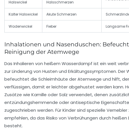
Halswickel
Halsschmerzen
Kalter Halswickel
Akute Schmerzen
Schmerzlind
Wadenwickel
Fieber
Langsame Fi
Inhalationen und Nasenduschen: Befeuch
Reinigung der Atemwege
Das Inhalieren von heißem Wasserdampf ist ein weit verbr
zur Linderung von Husten und Erkältungssymptomen. Der
befeuchtet die Schleimhäute der Atemwege und hilft, de
verflüssigen, damit er leichter abgehustet werden kann. 
Zusätze wie Kamille oder Salz verwendet, denen zusätzlic
entzündungshemmende oder antiseptische Eigenschaft
zugeschrieben werden. Für Kinder sind spezielle Vernebler
empfehlen, da das Risiko von Verbrühungen durch heißen
besteht.