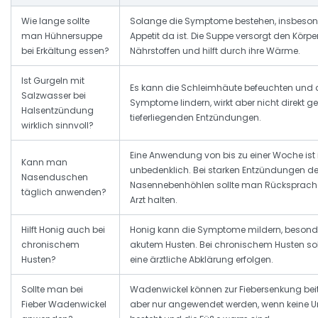
Wie lange sollte
Solange die Symptome bestehen, insbeso
man Hühnersuppe
Appetit da ist. Die Suppe versorgt den Körpe
bei Erkältung essen?
Nährstoffen und hilft durch ihre Wärme.
Ist Gurgeln mit
Es kann die Schleimhäute befeuchten und 
Salzwasser bei
Symptome lindern, wirkt aber nicht direkt g
Halsentzündung
tieferliegenden Entzündungen.
wirklich sinnvoll?
Eine Anwendung von bis zu einer Woche ist 
Kann man
unbedenklich. Bei starken Entzündungen de
Nasenduschen
Nasennebenhöhlen sollte man Rücksprach
täglich anwenden?
Arzt halten.
Hilft Honig auch bei
Honig kann die Symptome mildern, besonde
chronischem
akutem Husten. Bei chronischem Husten sol
Husten?
eine ärztliche Abklärung erfolgen.
Sollte man bei
Wadenwickel können zur Fiebersenkung beit
Fieber Wadenwickel
aber nur angewendet werden, wenn keine U