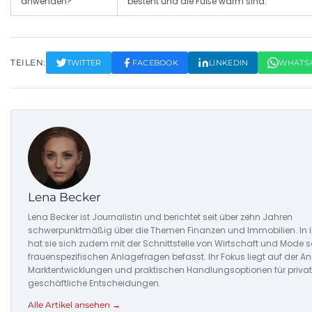
anwenden?
besteht und die Füße warm sind.
TEILEN:
TWITTER
FACEBOOK
LINKEDIN
WHATS
Lena Becker
Lena Becker ist Journalistin und berichtet seit über zehn Jahren
schwerpunktmäßig über die Themen Finanzen und Immobilien. In ih
hat sie sich zudem mit der Schnittstelle von Wirtschaft und Mode s
frauenspezifischen Anlagefragen befasst. Ihr Fokus liegt auf der A
Marktentwicklungen und praktischen Handlungsoptionen für priva
geschäftliche Entscheidungen.
Alle Artikel ansehen →