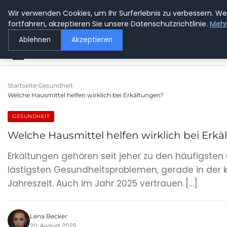
Wir verwenden Cookies, um Ihr Surferlebnis zu verbessern. We
GETOESE IN MOESE
fortfahren, akzeptieren Sie unsere Datenschutzrichtlinie.
Mehr
Ablehnen
Akzeptieren
Startseite
Gesundheit
Welche Hausmittel helfen wirklich bei Erkältungen?
GESUNDHEIT
Welche Hausmittel helfen wirklich bei Erk
Erkältungen gehören seit jeher zu den häufigsten
lästigsten Gesundheitsproblemen, gerade in der 
Jahreszeit. Auch im Jahr 2025 vertrauen […]
Lena Becker
20. August 2025