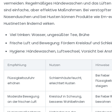
vermeiden. Regelmäßiges Händewaschen und das Lüfte
sind einfache, aber effektive Maßnahmen. Bei verstopfter
Nasenduschen und bei Husten können Produkte wie Em-eu
Hustinetten lindernd wirken.
Viel trinken:
Wasser, ungesüßter Tee, Brühe
Frische Luft und Bewegung:
Fördern Kreislauf und Schl
Hygiene:
Händewaschen, Luftwechsel, Vorsicht bei An
Empfehlung
Nutzen
Hinweise
Bei Fieber
Flüssigkeitszufuhr
Schleimhäute feucht,
Flüssigkei
erhöhen
erleichtert Husten
steigern
Moderate Bewegung
Kreislauf in Schwung,
Bei Fieber 
an der frischen Luft
besseres Wohlbefinden
bewahren