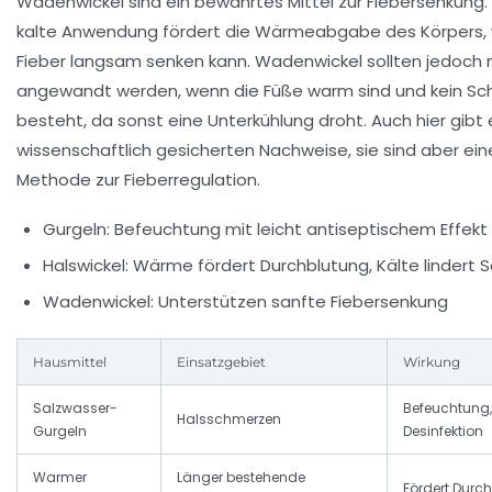
Wadenwickel sind ein bewährtes Mittel zur Fiebersenkung.
kalte Anwendung fördert die Wärmeabgabe des Körpers,
Fieber langsam senken kann. Wadenwickel sollten jedoch 
angewandt werden, wenn die Füße warm sind und kein Sch
besteht, da sonst eine Unterkühlung droht. Auch hier gibt 
wissenschaftlich gesicherten Nachweise, sie sind aber ein
Methode zur Fieberregulation.
Gurgeln:
Befeuchtung mit leicht antiseptischem Effekt
Halswickel:
Wärme fördert Durchblutung, Kälte lindert
Wadenwickel:
Unterstützen sanfte Fiebersenkung
Hausmittel
Einsatzgebiet
Wirkung
Salzwasser-
Befeuchtung, 
Halsschmerzen
Gurgeln
Desinfektion
Warmer
Länger bestehende
Fördert Durc