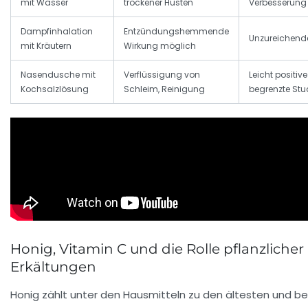
mit Wasser
trockener Husten
Verbesserung
Dampfinhalation
Entzündungshemmende
Unzureichend
mit Kräutern
Wirkung möglich
Nasendusche mit
Verflüssigung von
Leicht positive 
Kochsalzlösung
Schleim, Reinigung
begrenzte Stu
Honig, Vitamin C und die Rolle pflanzlicher 
Erkältungen
Honig zählt unter den Hausmitteln zu den ältesten und be