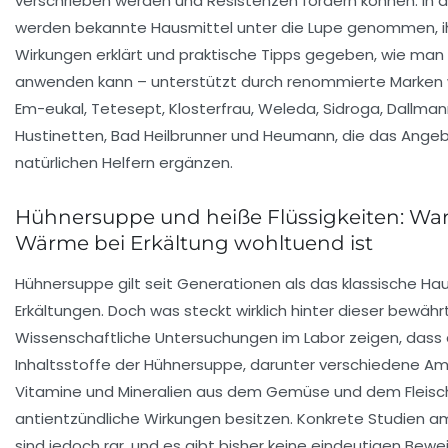
verschrieben werden und Resistenzen fördern können. In d
werden bekannte Hausmittel unter die Lupe genommen, i
Wirkungen erklärt und praktische Tipps gegeben, wie man s
anwenden kann – unterstützt durch renommierte Marken w
Em-eukal, Tetesept, Klosterfrau, Weleda, Sidroga, Dallmann
Hustinetten, Bad Heilbrunner und Heumann, die das Ange
natürlichen Helfern ergänzen.
Hühnersuppe und heiße Flüssigkeiten: W
Wärme bei Erkältung wohltuend ist
Hühnersuppe gilt seit Generationen als das klassische Hau
Erkältungen. Doch was steckt wirklich hinter dieser bewäh
Wissenschaftliche Untersuchungen im Labor zeigen, dass 
Inhaltsstoffe der Hühnersuppe, darunter verschiedene Am
Vitamine und Mineralien aus dem Gemüse und dem Fleisch
antientzündliche Wirkungen besitzen. Konkrete Studien 
sind jedoch rar, und es gibt bisher keine eindeutigen Bewe