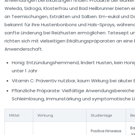
Anwendungen bei Erkältungen finden. Produkte der Marken
Weleda, Sidroga, Klosterfrau und Bad Heilbrunner bieten 
an Teemischungen, Extrakten und Salben. Em-eukal und Da
bekannt für ihre Hustenbonbons und Hals-Sprays, währen
sanfte Linderung bei Reizhusten ermöglichen. Tetesept 
richten sich mit vielseitigen Erkältungspräparaten an eine 
Anwenderschaft.
Honig:
Entzündungshemmend, lindert Husten, kein Honig
unter 1 Jahr
Vitamin C:
Präventiv nutzbar, kaum Wirkung bei akuter
Pflanzliche Präparate:
Vielfältige Anwendungsbereiche
Schleimlösung, Immunstärkung und symptomatische L
Mittel
Wirkung
Studienlage
Be
Ba
Positive Hinweise
Ja