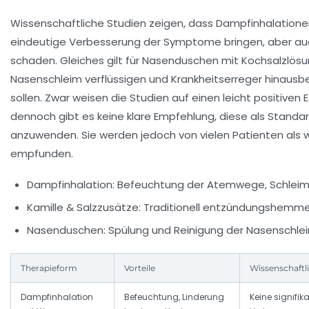
Wissenschaftliche Studien zeigen, dass Dampfinhalatione
eindeutige Verbesserung der Symptome bringen, aber au
schaden. Gleiches gilt für Nasenduschen mit Kochsalzlösu
Nasenschleim verflüssigen und Krankheitserreger hinausb
sollen. Zwar weisen die Studien auf einen leicht positiven Ef
dennoch gibt es keine klare Empfehlung, diese als Standa
anzuwenden. Sie werden jedoch von vielen Patienten als
empfunden.
Dampfinhalation:
Befeuchtung der Atemwege, Schleimv
Kamille & Salzzusätze:
Traditionell entzündungshemm
Nasenduschen:
Spülung und Reinigung der Nasenschle
Therapieform
Vorteile
Wissenschaftl
Dampfinhalation
Befeuchtung, Linderung
Keine signifik