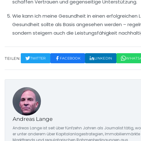
schaffen Vertrauen und gegenseitige Unterstützung.
Wie kann ich meine Gesundheit in einen erfolgreichen L
Gesundheit sollte als Basis angesehen werden – rege
sondern steigern auch die Leistungsfähigkeit nachhalti
TEILEN:
TWITTER
FACEBOOK
LINKEDIN
WHATS
Andreas Lange
Andreas Lange ist seit über fünfzehn Jahren als Journalist tätig, w
er unter anderem über Kapitalanlagestrategien, Immobilienmärkte u
Markttrends und regulatorischen Rahmenbedingungen aus.