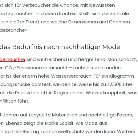
t sich für Verbraucher die Chance, mit bewussten
d zu machen. In diesem Kontext stellt sich die zentrale
s ein bloßer Trend, und welche Dimensionen und Chancen
Modebranche?
das Bedürfnis nach nachhaltiger Mode
deindustrie
sind weitreichend und tiefgreifend. Man schätzt,
en CO₂-Emissionen verursacht – mehr als viele andere
ktor ist der enorm hohe Wasserverbrauch: Für ein Kilogramm
idungsstücke darstellt, werden teilweise bis zu 22.500 Liter
ich die Produktion oft in Regionen mit Wasserknappheit, was
flikten führt.
 Jahren auf recycelte Materialien und nachhaltige Fasern,
n. Ebenso zeigt die Marke
Ecoalf
, wie Mode aus
nem echten Beitrag zum Umweltschutz werden kann. Weitere