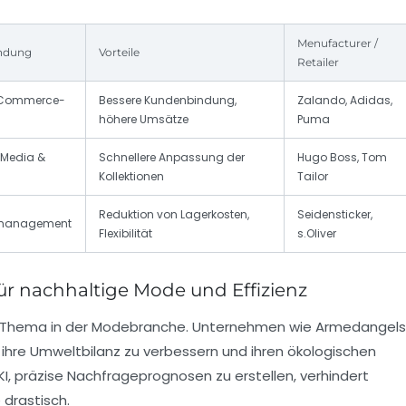
Menufacturer /
endung
Vorteile
Retailer
E-Commerce-
Bessere Kundenbindung,
Zalando, Adidas,
höhere Umsätze
Puma
 Media &
Schnellere Anpassung der
Hugo Boss, Tom
Kollektionen
Tailor
Reduktion von Lagerkosten,
Seidensticker,
smanagement
Flexibilität
s.Oliver
für nachhaltige Mode und Effizienz
les Thema in der Modebranche. Unternehmen wie Armedangels
 ihre Umweltbilanz zu verbessern und ihren ökologischen
KI, präzise Nachfrageprognosen zu erstellen, verhindert
 drastisch.