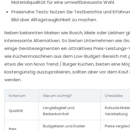
Materialqualität für eine umweltbewusste Wahl.
Praxisnahe Tests:
Nutzen Sie Testberichte und Erfahrun
Bild über Alltagstauglichkeit zu machen.
Neben bekannten Marken wie Bosch, Miele oder Liebherr g
interessante Alternativen. So bieten Unternehmen wie Gru
einige Gerätesegmenten ein attraktives Preis-Leistungs-V
wie Küchenmaschinen aus dem Low-Budget-Bereich mit g
etwa die von Nova Trend / Burger Küchen, bieten eine Mögl
kostengünstig auszuprobieren, sollten aber vor dem Kauf 
werden.
Kriterium
Warum wichtig?
Checkliste
Langlebigkeit und
Robuste Materi
Qualität
Bedienkomfort
Verarbeitung
Budgetieren und Kosten
Preise vergleic
Preis