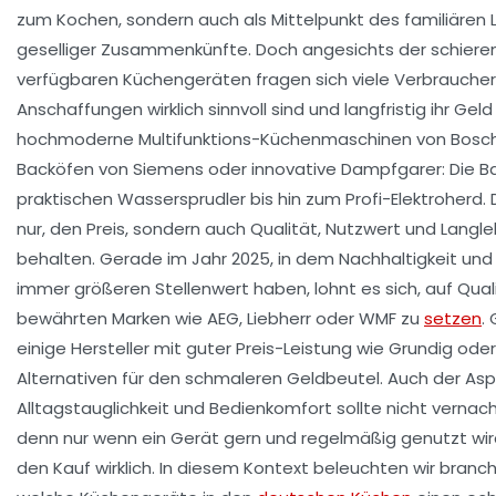
zum Kochen, sondern auch als Mittelpunkt des familiären
geselliger Zusammenkünfte. Doch angesichts der schieren 
verfügbaren Küchengeräten fragen sich viele Verbraucher
Anschaffungen wirklich sinnvoll sind und langfristig ihr Gel
hochmoderne Multifunktions-Küchenmaschinen von Bosch 
Backöfen von Siemens oder innovative Dampfgarer: Die B
praktischen Wassersprudler bis hin zum Profi-Elektroherd. D
nur, den Preis, sondern auch Qualität, Nutzwert und Langleb
behalten. Gerade im Jahr 2025, in dem Nachhaltigkeit und 
immer größeren Stellenwert haben, lohnt es sich, auf Qua
bewährten Marken wie AEG, Liebherr oder WMF zu
setzen
.
einige Hersteller mit guter Preis-Leistung wie Grundig oder
Alternativen für den schmaleren Geldbeutel. Auch der Asp
Alltagstauglichkeit und Bedienkomfort sollte nicht vernac
denn nur wenn ein Gerät gern und regelmäßig genutzt wird
den Kauf wirklich. In diesem Kontext beleuchten wir branc