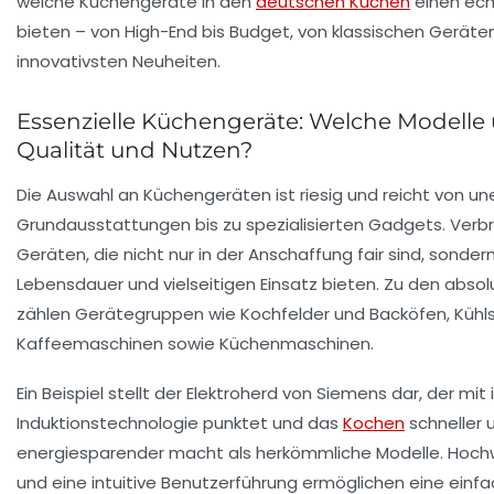
welche Küchengeräte in den
deutschen Küchen
einen ech
bieten – von High-End bis Budget, von klassischen Geräten
innovativsten Neuheiten.
Essenzielle Küchengeräte: Welche Modelle
Qualität und Nutzen?
Die Auswahl an Küchengeräten ist riesig und reicht von une
Grundausstattungen bis zu spezialisierten Gadgets. Ver
Geräten, die nicht nur in der Anschaffung fair sind, sonde
Lebensdauer und vielseitigen Einsatz bieten. Zu den abs
zählen Gerätegruppen wie Kochfelder und Backöfen, Kühl
Kaffeemaschinen sowie Küchenmaschinen.
Ein Beispiel stellt der
Elektroherd von Siemens
dar, der mit 
Induktionstechnologie punktet und das
Kochen
schneller 
energiesparender macht als herkömmliche Modelle. Hochw
und eine intuitive Benutzerführung ermöglichen eine einf