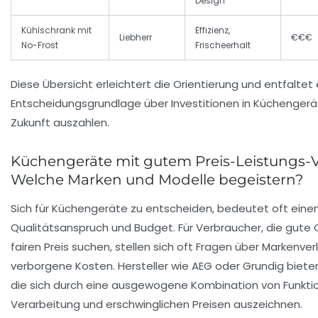
Design
Kühlschrank mit
Effizienz,
Liebherr
€€€
No-Frost
Frischeerhalt
Diese Übersicht erleichtert die Orientierung und entfaltet
Entscheidungsgrundlage über Investitionen in Küchengeräte
Zukunft auszahlen.
Küchengeräte mit gutem Preis-Leistungs-Ve
Welche Marken und Modelle begeistern?
Sich für Küchengeräte zu entscheiden, bedeutet oft ein
Qualitätsanspruch und Budget. Für Verbraucher, die gute 
fairen Preis suchen, stellen sich oft Fragen über Markenver
verborgene Kosten. Hersteller wie
AEG
oder
Grundig
bieten
die sich durch eine ausgewogene Kombination von Funktio
Verarbeitung und erschwinglichen Preisen auszeichnen.