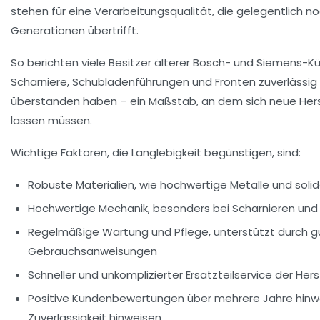
stehen für eine Verarbeitungsqualität, die gelegentlich n
Generationen übertrifft.
So berichten viele Besitzer älterer Bosch- und Siemens-K
Scharniere, Schubladenführungen und Fronten zuverlässig
überstanden haben – ein Maßstab, an dem sich neue Her
lassen müssen.
Wichtige Faktoren, die Langlebigkeit begünstigen, sind:
Robuste Materialien
, wie hochwertige Metalle und soli
Hochwertige Mechanik
, besonders bei Scharnieren un
Regelmäßige Wartung und Pflege
, unterstützt durch 
Gebrauchsanweisungen
Schneller und unkomplizierter Ersatzteilservice
der Herst
Positive Kundenbewertungen
über mehrere Jahre hinwe
Zuverlässigkeit hinweisen