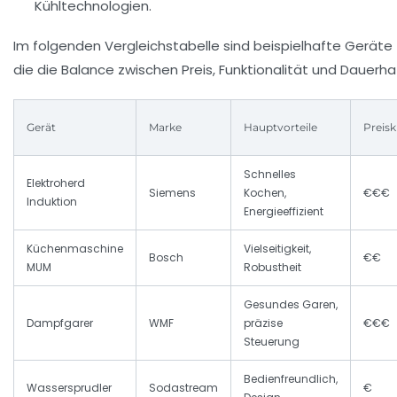
Kühltechnologien.
Im folgenden Vergleichstabelle sind beispielhafte Gerä
die die Balance zwischen Preis, Funktionalität und Dauerha
Gerät
Marke
Hauptvorteile
Preisk
Schnelles
Elektroherd
Siemens
Kochen,
€€€
Induktion
Energieeffizient
Küchenmaschine
Vielseitigkeit,
Bosch
€€
MUM
Robustheit
Gesundes Garen,
Dampfgarer
WMF
präzise
€€€
Steuerung
Bedienfreundlich,
Wassersprudler
Sodastream
€