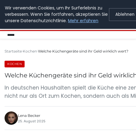
Wir verwenden Cookies, um Ihr Surferlebnis zu
GETOESE IN MOESE
verbessern. Wenn Sie fortfahren, akzeptieren Sie
Ablehnen
unsere Datenschutzrichtlinie.
Mehr erfahren
Startseite
Kochen
Welche Küchengeräte sind ihr Geld wirklich wert?
KOCHEN
Welche Küchengeräte sind ihr Geld wirklic
In deutschen Haushalten spielt die Küche eine zen
nicht nur als Ort zum Kochen, sondern auch als Mi
Lena Becker
25. August 2025