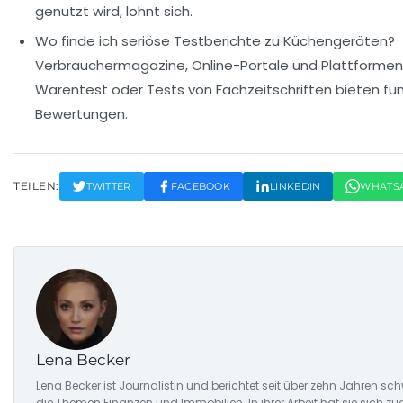
genutzt wird, lohnt sich.
Wo finde ich seriöse Testberichte zu Küchengeräten?
Verbrauchermagazine, Online-Portale und Plattformen 
Warentest oder Tests von Fachzeitschriften bieten fu
Bewertungen.
TEILEN:
TWITTER
FACEBOOK
LINKEDIN
WHATS
Lena Becker
Lena Becker ist Journalistin und berichtet seit über zehn Jahren 
die Themen Finanzen und Immobilien. In ihrer Arbeit hat sie sich z