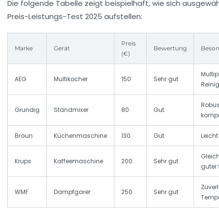
Die folgende Tabelle zeigt beispielhaft, wie sich ausgewä
Preis-Leistungs-Test 2025 aufstellen:
Preis
Marke
Gerät
Bewertung
Beson
(€)
Multi
AEG
Multikocher
150
Sehr gut
Reini
Robus
Grundig
Standmixer
80
Gut
komp
Braun
Küchenmaschine
130
Gut
Leicht
Gleic
Krups
Kaffeemaschine
200
Sehr gut
guter 
Zuver
WMF
Dampfgarer
250
Sehr gut
Tempe