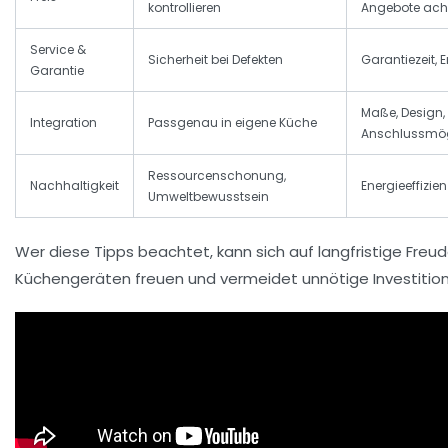
kontrollieren
Angebote ach
Service &
Sicherheit bei Defekten
Garantiezeit, E
Garantie
Maße, Design,
Integration
Passgenau in eigene Küche
Anschlussmög
Ressourcenschonung,
Nachhaltigkeit
Energieeffizien
Umweltbewusstsein
Wer diese Tipps beachtet, kann sich auf langfristige Freu
Küchengeräten freuen und vermeidet unnötige Investitio