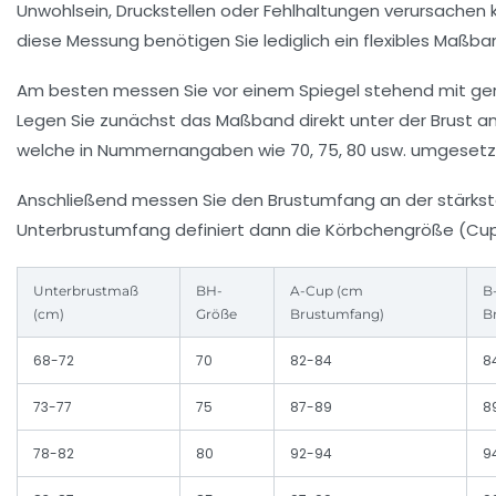
Unwohlsein, Druckstellen oder Fehlhaltungen verursachen 
diese Messung benötigen Sie lediglich ein flexibles Maßb
Am besten messen Sie vor einem Spiegel stehend mit ger
Legen Sie zunächst das Maßband direkt unter der Brust an,
welche in Nummernangaben wie 70, 75, 80 usw. umgesetzt
Anschließend messen Sie den Brustumfang an der stärksten
Unterbrustumfang definiert dann die Körbchengröße (Cu
Unterbrustmaß
BH-
A-Cup (cm
B
(cm)
Größe
Brustumfang)
B
68-72
70
82-84
8
73-77
75
87-89
8
78-82
80
92-94
9