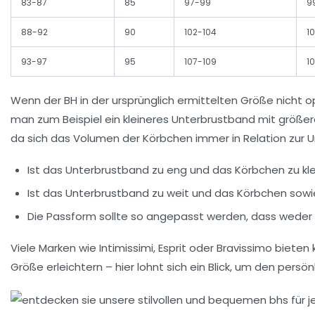
83-87
85
97-99
9
88-92
90
102-104
1
93-97
95
107-109
10
Wenn der BH in der ursprünglich ermittelten Größe nicht 
man zum Beispiel ein kleineres Unterbrustband mit größer
da sich das Volumen der Körbchen immer in Relation zur U
Ist das Unterbrustband zu eng und das Körbchen zu kle
Ist das Unterbrustband zu weit und das Körbchen sowie
Die Passform sollte so angepasst werden, dass wede
Viele Marken wie Intimissimi, Esprit oder Bravissimo bie
Größe erleichtern – hier lohnt sich ein Blick, um den pers