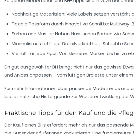
Folgende Modetrends und BH-Tipps sind in 2025 besonder
Nachhaltige Materialien:
Viele Labels setzen verstärkt 
Flexible Passform durch innovative Schnitte:
Multiway-B
Farben und Muster:
Neben klassischen Farben wie Schwar
Minimalismus trifft auf Detailverliebtheit:
Schlichte Schn
Vielfalt für jede Figur:
Von kleineren Marken bis hin zu e
Ein gut ausgewählter BH bringt nicht nur das gewisse Etwas 
und Anlass anpassen – vom luftigen Bralette unter einem
Für mehr Informationen über passende Modetrends und akt
bietet nützliche Hintergründe zur Weiterentwicklung de
Praktische Tipps für den Kauf und die Pfle
Der Kauf eines BHs erfordert mehr als nur das passende Maß
die Gunst der Käuferinnen konkurrieren. Eine fundierte Kau