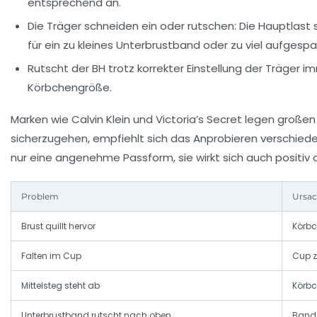
entsprechend an.
Die Träger schneiden ein oder rutschen:
Die Hauptlast s
für ein zu kleines Unterbrustband oder zu viel aufgespa
Rutscht der BH trotz korrekter Einstellung der Träger i
Körbchengröße.
Marken wie Calvin Klein und Victoria’s Secret legen groß
sicherzugehen, empfiehlt sich das Anprobieren verschiede
nur eine angenehme Passform, sie wirkt sich auch positiv a
Problem
Ursa
Brust quillt hervor
Körbc
Falten im Cup
Cup z
Mittelsteg steht ab
Körbc
Unterbrustband rutscht nach oben
Band 