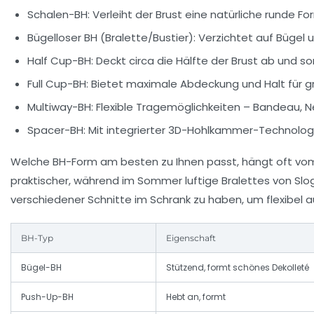
Schalen-BH:
Verleiht der Brust eine natürliche runde F
Bügelloser BH (Bralette/Bustier):
Verzichtet auf Bügel u
Half Cup-BH:
Deckt circa die Hälfte der Brust ab und sor
Full Cup-BH:
Bietet maximale Abdeckung und Halt für g
Multiway-BH:
Flexible Tragemöglichkeiten – Bandeau, Ne
Spacer-BH:
Mit integrierter 3D-Hohlkammer-Technolog
Welche BH-Form am besten zu Ihnen passt, hängt oft vom je
praktischer, während im Sommer luftige Bralettes von Slog
verschiedener Schnitte im Schrank zu haben, um flexibel a
BH-Typ
Eigenschaft
Bügel-BH
Stützend, formt schönes Dekolleté
Push-Up-BH
Hebt an, formt