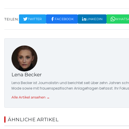
TEILEN:
TWITTER
FACEBOOK
LINKEDIN
WHATS
Lena Becker
Lena Becker ist Journalistin und berichtet seit über zehn Jahren s
Mode sowie mit frauenspezifischen Anlagefragen befasst. Ihr Foku
Alle Artikel ansehen →
ÄHNLICHE ARTIKEL