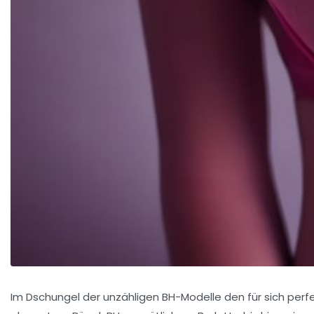
Im Dschungel der unzähligen BH-Modelle den für sich perfe