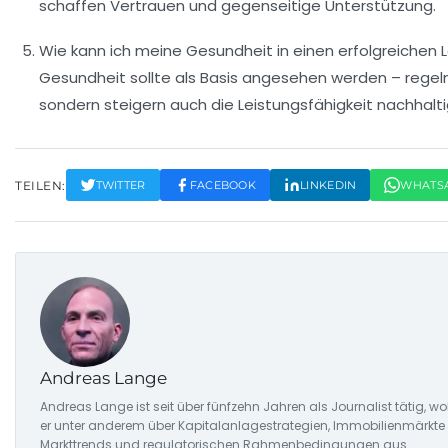
schaffen Vertrauen und gegenseitige Unterstützung.
Wie kann ich meine Gesundheit in einen erfolgreichen L
Gesundheit sollte als Basis angesehen werden – rege
sondern steigern auch die Leistungsfähigkeit nachhalti
TEILEN:
TWITTER
FACEBOOK
LINKEDIN
WHATS
Andreas Lange
Andreas Lange ist seit über fünfzehn Jahren als Journalist tätig, w
er unter anderem über Kapitalanlagestrategien, Immobilienmärkte u
Markttrends und regulatorischen Rahmenbedingungen aus.